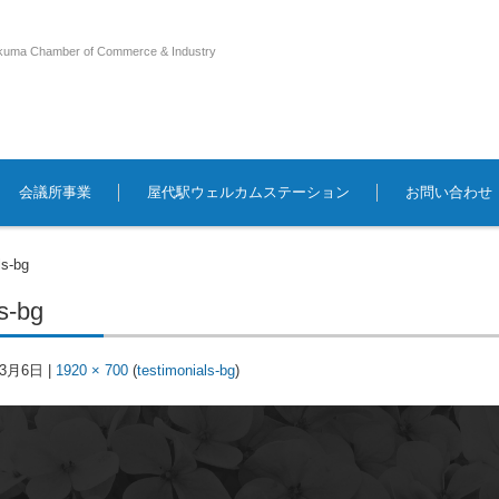
kuma Chamber of Commerce & Industry
会議所事業
屋代駅ウェルカムステーション
お問い合わせ
ls-bg
s-bg
年3月6日
|
1920 × 700
(
testimonials-bg
)