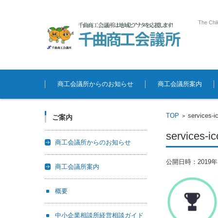
The Chi
コンテンツに移動
商工会議所からのお知らせ
商工会議所案内
TOP
services-i
>
ご案内
services-ic
商工会議所からのお知らせ
公開日時：
2019
商工会議所案内
概要
中小企業相談所経営相談ガイド