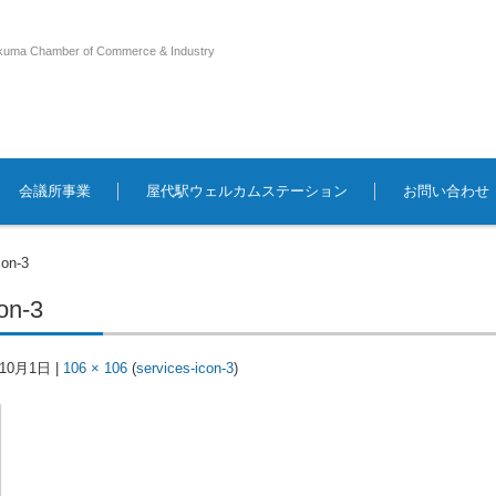
kuma Chamber of Commerce & Industry
会議所事業
屋代駅ウェルカムステーション
お問い合わせ
con-3
on-3
年10月1日
|
106 × 106
(
services-icon-3
)