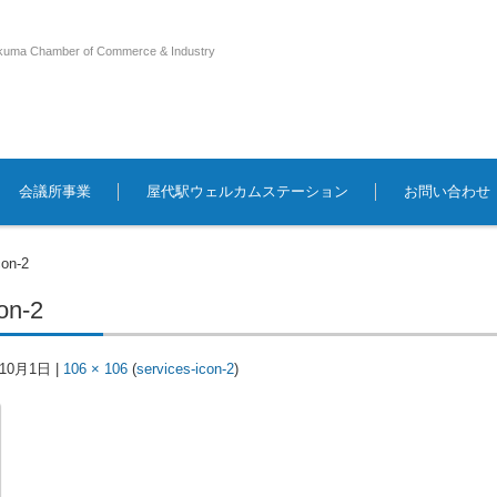
kuma Chamber of Commerce & Industry
会議所事業
屋代駅ウェルカムステーション
お問い合わせ
con-2
on-2
年10月1日
|
106 × 106
(
services-icon-2
)