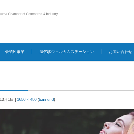
kuma Chamber of Commerce & Industry
会議所事業
屋代駅ウェルカムステーション
お問い合わせ
年10月1日
|
1650 × 480
(
banner-3
)