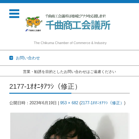
The Chikuma Chamber of Commerce & Industry
お問い合わせ
営業・勧誘を目的としたお問い合わせはご遠慮ください
コンテンツに移動
2177-1ｵｵﾆﾀｱﾂｼ（修正）
公開日時：
2023年6月19日
|
953 × 682
(
2177-1ｵｵﾆﾀｱﾂｼ（修正）
)