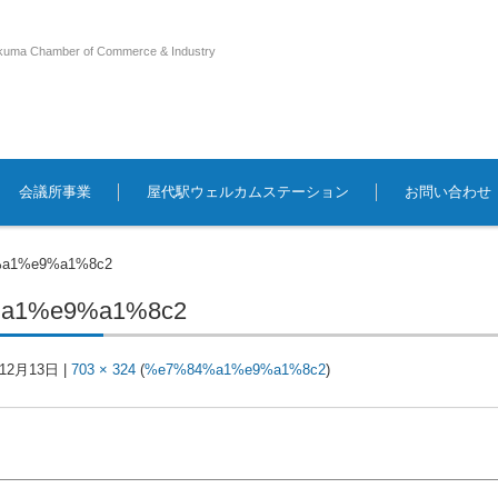
kuma Chamber of Commerce & Industry
会議所事業
屋代駅ウェルカムステーション
お問い合わせ
a1%e9%a1%8c2
a1%e9%a1%8c2
年12月13日
|
703 × 324
(
%e7%84%a1%e9%a1%8c2
)