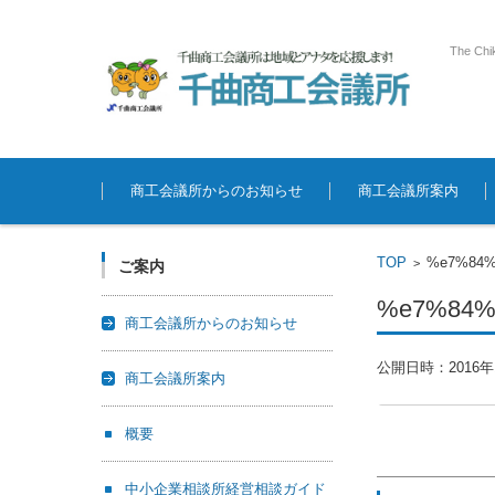
The Chi
コンテンツに移動
商工会議所からのお知らせ
商工会議所案内
TOP
%e7%84%
>
ご案内
%e7%84%
商工会議所からのお知らせ
公開日時：
2016
商工会議所案内
概要
中小企業相談所経営相談ガイド