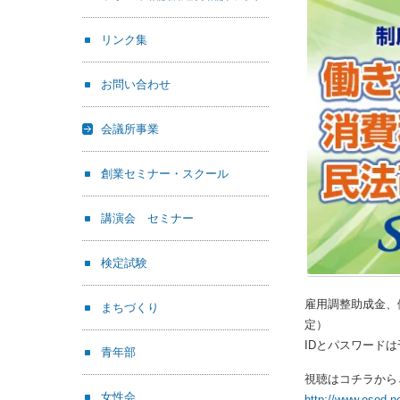
リンク集
お問い合わせ
会議所事業
創業セミナー・スクール
講演会 セミナー
検定試験
雇用調整助成金、
まちづくり
定）
IDとパスワード
青年部
視聴はコチラから
女性会
http://www.esod-