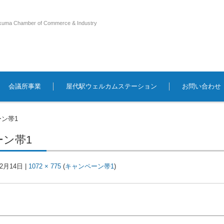
kuma Chamber of Commerce & Industry
会議所事業
屋代駅ウェルカムステーション
お問い合わせ
ン帯1
ン帯1
年2月14日
|
1072 × 775
(
キャンペーン帯1
)